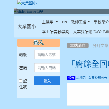
主選單
EN
教師工會
學校簡
大業國小
:::
本土語言教學網
大業雙語網 DaYe Bilin
:::
:::
登入
本站消息
分月文章
帳號
「廚餘全回
密碼
-
楊樹君
重要校務公告
公告
記
登入
住我