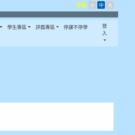
字級
小
中
大
登
學生專區
評鑑專區
停課不停學
入