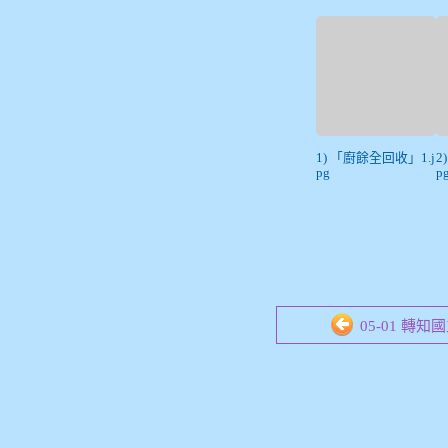
1) 「廚餘全回收」1.j
2
pg
p
05-01 轉