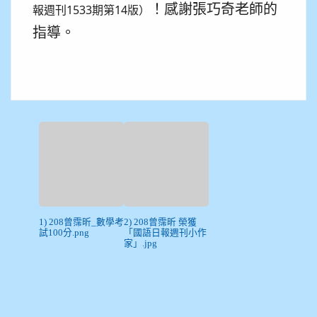
！感謝張巧奇老師的
報週刊1533期第14版）
指導。
1) 208曾霈昕_數學考
2) 208曾霈昕 榮獲
試100分.png
「國語日報週刊小作
家」.jpg