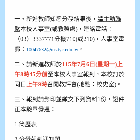
一、
新進教師知悉分發結果後，
請主動聯
繫
本校人事室(或教務處)，連絡電話：
（03）3337771分機710(或210)，人事室電
郵
：
。
10047632@ms.tyc.edu.tw
二、請新進教師於
115
年7月6日(星期一)上
午8時45分前
至本校人事室報到，本校訂於
同日
上午9時
召開教評會(地點：校史室)。
三、報到請影印並繳交下列資料1份，證件
正本驗畢發還：
1.
簡歷表
2.
分發報到通知單