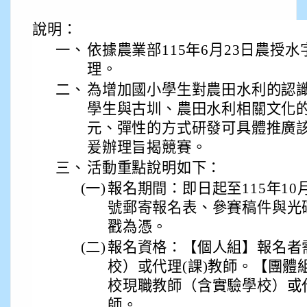
說明：
一、
依據農業部115年6月23日農授水字第
理。
二、
為增加國小學生對農田水利的認
學生與古圳、農田水利相關文化
元、彈性的方式研發可具體推廣
爰辦理旨揭競賽。
三、
活動重點說明如下：
(一)
報名期間：即日起至115年10
號郵寄報名表、參賽稿件與光碟
戳為憑。
(二)
報名資格：【個人組】報名者
校）或代理(課)教師。【團體
校現職教師（含實驗學校）或
師。