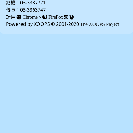
總機：03-3337771
傳真：03-3363747
請用
、
或
Chrome
FireFox
Powered by XOOPS © 2001-2020
The XOOPS Project