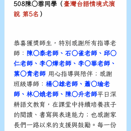
508陳
○
蓉同學（
臺灣台語情境式演
說
第5名
）
恭喜獲獎師生，特別感謝所有指導老
師：
陳
○
泰老師、石
○
雀老師、邱
○
仁老師、李
○
燁老師、李
○
華老師、
葉
○
青老師
用心指導與陪伴；感謝
班級導師：
楊
○
雄老師、蕭
○瑜
老
師、林
○娥
老師、陳
○升
老師
平日深
耕語文教育，在課堂中持續培養孩子
的閱讀、書寫與表達能力；也感謝家
長們一路以來的支援與鼓勵。每一份