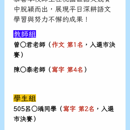
中脫穎而出，展現平日深耕語文
學習與努力不懈的成果！
教師組
曾○君老師（
作文 第1名
，入選市決
賽）
陳
○
泰老師（
寫字 第4名
）
學生組
505呂
○
瑀同學（
寫字 第2名
，入選
市決賽）