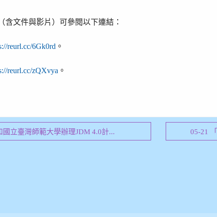
（含文件與影片）可參閱以下連結：
s://reurl.cc/6Gk0rd
。
s://reurl.cc/zQXvya
。
轉知國立臺灣師範大學辦理JDM 4.0計...
05-2