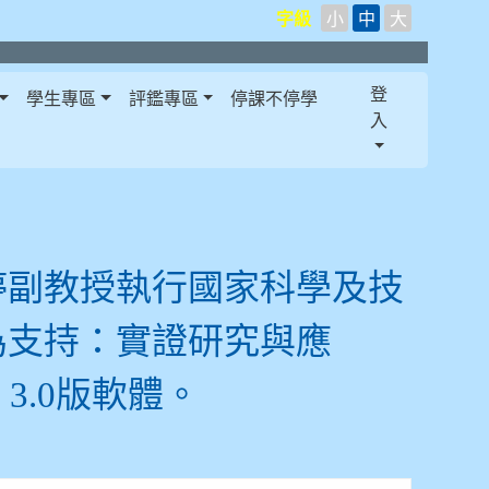
字級
小
中
大
登
學生專區
評鑑專區
停課不停學
入
婷副教授執行國家科學及技
為支持：實證研究與應
3.0版軟體。