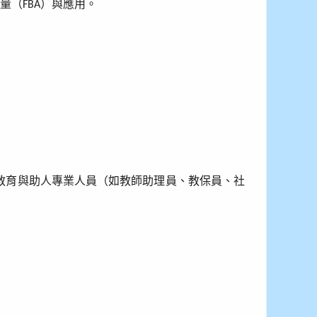
評量（
）與應用。
FBA
教育與助人專業人員（如教師助理員、教保員、社
。