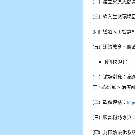
二
建立於原先簡
(
)
三
納入生態環境
(
)
四
透過人工智慧
(
)
五
連結教育、醫
(
)
使用說明：
一
邀請對象：高
(
)
工、心理師、治療
二
軟體連結：
http
(
)
三
臉書粉絲專頁
(
)
四
為持續優化系
(
)