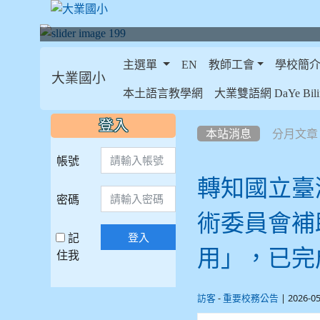
主選單
EN
教師工會
學校簡
大業國小
:::
本土語言教學網
大業雙語網 DaYe Bilin
:::
:::
登入
本站消息
分月文章
帳號
轉知國立臺
密碼
術委員會補
記
登入
用」，已完
住我
-
| 2026-0
訪客
重要校務公告