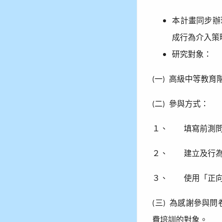
本計畫同步辦
成行為介入策
研究對象：
一
高級中等教育
(
)
二
參與方式：
(
)
１、
填寫前測
２、
建立及行
３、
使用「正
三
為感謝參與問
(
)
費培訓的對象。