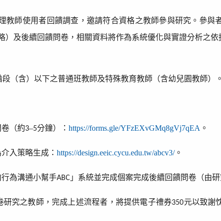
理教師使用者回饋調查，邀請符合資格之教師參與研究。參與
略）及後續回饋問卷，相關資料將作為系統優化與實證分析之依
階段（含）以下之普通班教師及特殊教育教師（含幼兒園教師）
問卷（約
–
分鐘）：
https://forms.gle/YFzEXvGMq8gVj7qEA
。
3
5
為介入策略生成：
https://design.eeic.cycu.edu.tw/abcv3/
。
向行為溝通小幫手
」系統並完成個案完成後續回饋問卷（由研
ABC
卷研究之教師，完成上述流程者，將提供電子禮券
元以致謝
350