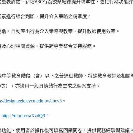
易量表評估，新增
行為觀察紀錄提升精準性，強化行為功能
ABC
因素進行綜合判斷，提升介入策略之精準度。
輔助，自動產出行為介入策略與教案，提升教師使用效率。
療及心理相關資源，提供跨專業整合支持服務。
級中等教育階段（含）以下之普通班教師、特殊教育教師及相關
師等），亦適用一般具情緒行為需求之個案支持。
s://design.eeic.cycu.edu.tw/abcv3
。
：
https://reurl.cc/aXzdQ9
。
統功能，使用者於操作後可填寫回饋問卷，提供實務經驗與建議