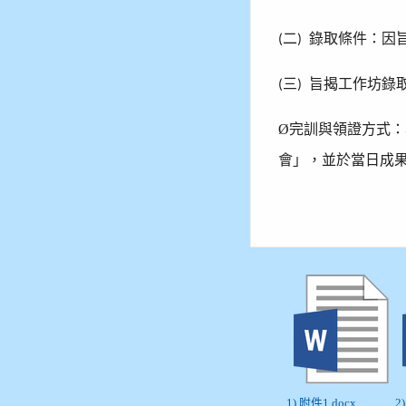
二
錄取條件：因
(
)
三
旨揭工作坊錄
(
)
Ø
完訓與領證方式：
會」，並於當日成
1) 附件1.docx
2