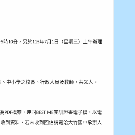
午
時
分，另於
年
月
日（星期三）上午辦理
5
10
115
7
1
國、中小學之校長、行政人員及教師，共
人。
50
為
檔案，連同
完訓證書電子檔，以電
PDF
BEST ME
否收到資料，若未收到回信請電洽大竹國中承辦人