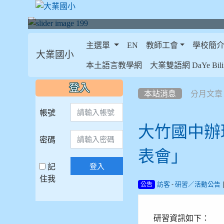
主選單
EN
教師工會
學校簡
大業國小
:::
本土語言教學網
大業雙語網 DaYe Bilin
:::
:::
登入
本站消息
分月文章
帳號
大竹國中辦
密碼
表會」
記
登入
住我
-
訪客
研習／活動公告
公告
研習資訊如下：