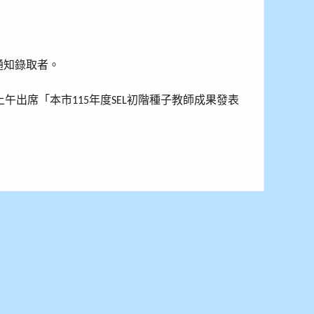
通知錄取者。
上午出席「本市
年度
初階種子教師成果發表
115
SEL