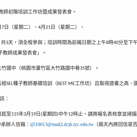
教師初階培訓工作坊暨成果發表會。
月
日（星期二）、
月
日（星期二）、
7
4
21
，共
天，須全程參與；培訓時間為前揭日期之上午
時
分至下
3
8
40
子教師成果發表會」。
大竹國中（桃園市蘆竹區大竹路國中巷
號）。
35
區經
種子教師基礎培訓（
工作坊）且取得證書之高、
SEL
BEST ME
訊：
日起至
年
月
日
星期四
中午
時止，請將報名表核章並掃描
115
3
19
(
)
12
中承辦人信箱：
tj510013@mail2.dcjh.tyc.edu.tw
（兩天內將回信是