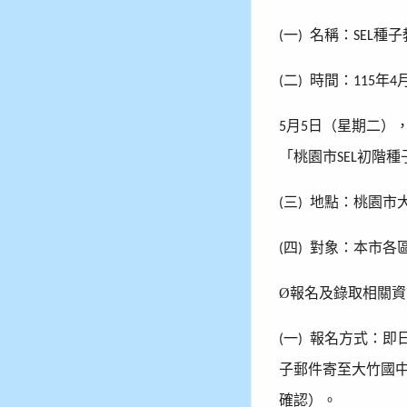
一
名稱：
種子
(
)
SEL
二
時間：
年
(
)
115
4
月
日（星期二）
5
5
「桃園市
初階種
SEL
三
地點：桃園市
(
)
四
對象：本市各
(
)
Ø
報名及錄取相關資
一
報名方式：即
(
)
子郵件寄至大竹國
確認）。