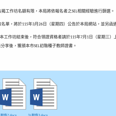
旨揭工作坊名額有限，本局將依報名者之
相關經驗進行篩選。
SEL
取名單，將於
年
月
日（星期四）公告於本局網站，並另函
115
3
26
本工作坊結束後，符合領證資格者請於
年
月
日（星期三）
115
7
1
果分享後，獲頒本市
初階種子教師證書。
SEL
) 附件2.docx
3) 附件3.docx