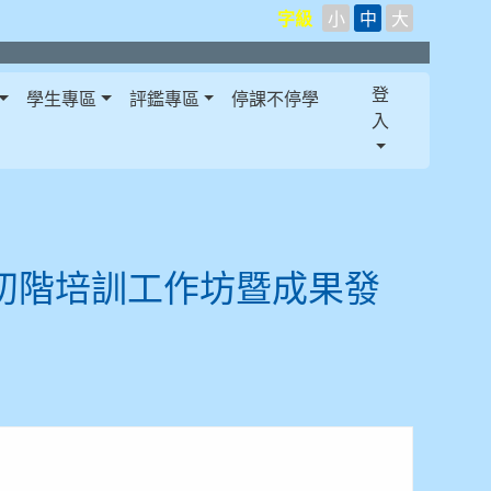
字級
小
中
大
登
學生專區
評鑑專區
停課不停學
入
師初階培訓工作坊暨成果發