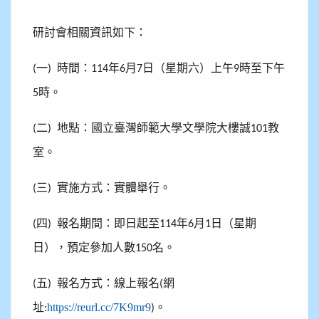
研討會相關資訊如下：
一
時間：
年
月
日（星期六）上午
時至下午
(
)
114
6
7
9
時。
5
二
地點：國立臺灣師範大學文學院大樓誠
教
(
)
101
室。
三
實施方式：實體舉行。
(
)
四
報名期間：即日起至
年
月
日（星期
(
)
114
6
1
日），預定參加人數
名。
150
五
報名方式：線上報名
網
(
)
(
址
https://reurl.cc/7K9mr9
。
:
)