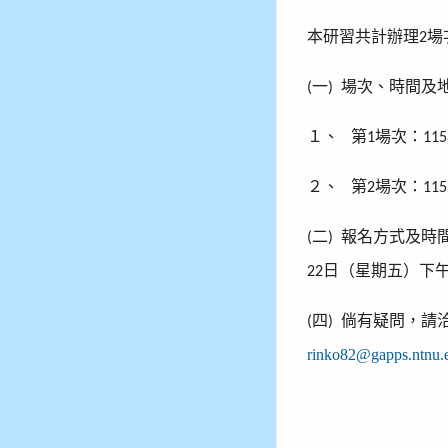
本研習共計辦理
場
2
一
場次、時間及
(
)
１、
第
場次：
1
115
２、
第
場次：
2
115
二
報名方式及時
(
)
日（星期五）下
22
四
倘有疑問，請
(
)
rinko82@gapps.ntnu.