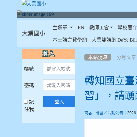
主選單
EN
教師工會
學校簡
大業國小
:::
本土語言教學網
大業雙語網 DaYe Bilin
:::
:::
登入
本站消息
分月文章
帳號
轉知國立臺
密碼
習」，請踴
記
登入
住我
-
| 2026
訪客
研習／活動公告