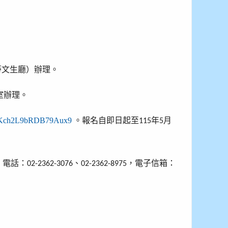
蒂文生廳）辦理。
室辦理。
e/VKch2L9bRDB79Aux9
。報名自即日起至
年
月
115
5
，電話：
、
，電子信箱：
02-2362-3076
02-2362-8975