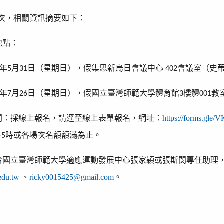
次，相關資訊摘要如下：
地點：
年
月
日（星期日），假集思新烏日會議中心
會議室（史
5
31
402
年
月
日（星期日），假國立臺灣師範大學體育館
樓體
教
7
26
3
001
間：採線上報名，請逕至線上表單報名，網址：
https://forms.gl
午
時或各場次名額額滿為止。
5
洽國立臺灣師範大學適應運動發展中心張家穎或張斯閔專任助理
edu.tw
、
ricky0015425@gmail.com
。