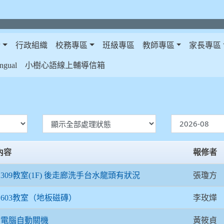
介
行政組織
校務專區
班級專區
教師專區
家長專區
gual
小樹心語線上輔導信箱
內容
報修者
張瓊方
309教室(1F) 後走廊洗手台水龍頭有狀況
李玫燁
603教室（地板磁磚）
黃筱貞
電腦自動關機