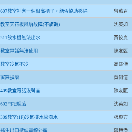
曾燕君
607教室裡有一個很高櫃子，能否協助移除
沈英如
教室天花板風扇故障(不旋轉)
黃筱貞
511飲水機無法出水
陳友甄
教室電話無法使用
高鈺傑
教室冷氣不冷
黃佩億
窗簾損壞
陳友甄
409教室電話沒聲音
沈英如
602門把脫落
張瓊方
309教室(1F)冷氣排水管滴水
郭鎧漁
逃生出口標誌電線外露