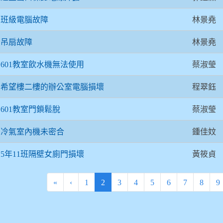
林景堯
班級電腦故障
林景堯
吊扇故障
蔡淑瑩
601教室飲水機無法使用
程翠鈺
希望樓二樓的辦公室電腦損壞
蔡淑瑩
601教室門鎖鬆脫
鍾佳妏
冷氣室內機未密合
黃筱貞
5年11班隔壁女廁門損壞
(current)
«
‹
1
2
3
4
5
6
7
8
9