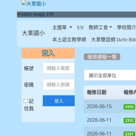
主選單
EN
教師工會
學校簡
大業國小
:::
本土語言教學網
大業雙語網 DaYe Bilin
:::
:::
登入
維修通報一覽
帳號
List Repair
密碼
報修日期
報修
記
登入
2026-06-15
2333
住我
2026-06-11
2332
2026-06-11
2331