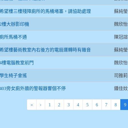
蘇純瑩
希望樓三樓殘障廁所的馬桶堵塞，請協助處理
魏欣怡
2樓大辦影印機
陳冠諠
廁所馬桶不通
蘇純瑩
希望樓藝術教室內右後方的電扇運轉時有雜音
魏欣怡
4樓電腦教室前門
司雅莉
學生椅子會搖
鍾佳妏
403旁女廁外牆的警報器響個不停
(
«
‹
1
2
3
4
5
6
7
8
9