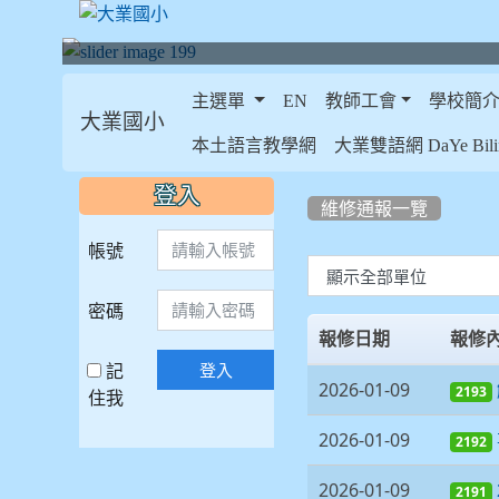
主選單
EN
教師工會
學校簡
大業國小
:::
本土語言教學網
大業雙語網 DaYe Bilin
:::
:::
登入
維修通報一覽
帳號
List Repair
密碼
報修日期
報修
記
登入
2026-01-09
2193
住我
2026-01-09
2192
2026-01-09
2191