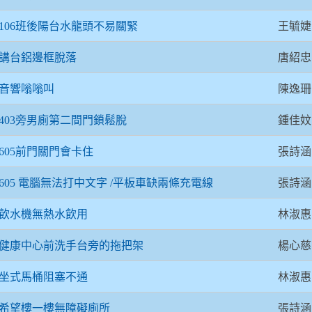
王毓婕
106班後陽台水龍頭不易關緊
唐紹忠
講台鋁邊框脫落
陳逸珊
音響嗡嗡叫
鍾佳妏
403旁男廁第二間門鎖鬆脫
張詩涵
605前門關門會卡住
張詩涵
605 電腦無法打中文字 /平板車缺兩條充電線
林淑惠
飲水機無熱水飲用
楊心慈
健康中心前洗手台旁的拖把架
林淑惠
坐式馬桶阻塞不通
張詩涵
希望樓一樓無障礙廁所