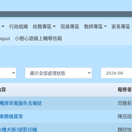
介
行政組織
校務專區
班級專區
教師專區
家長專區
gual
小樹心語線上輔導信箱
內容
報修者
司雅莉
觸屏與電腦失去連結
陳冠諠
事務機異常
魏欣怡
2樓大辦3號影印機