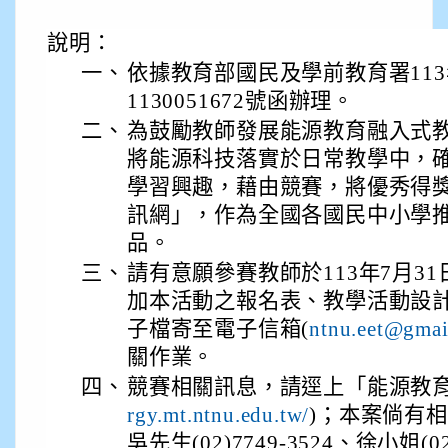
說明：
一、
依據教育部國民及學前教育署113
1130051672號函辦理。
二、
為鼓勵教師發展能源教育融入式
將能源科技落實於日常教學中，
學習興趣，藉由競賽，將優秀得
訊網」，作為全國各國民中小學
品。
三、
請有意願參賽教師於113年7月31
加本活動之報名表、教學活動設
子檔寄至電子信箱(
ntnu.eet@gmai
關作業。
四、
競賽相關訊息，請逕上「能源教育
)；本案倘有
rgy.mt.ntnu.edu.tw/
吳先生(02)7749-3524、徐小姐(02