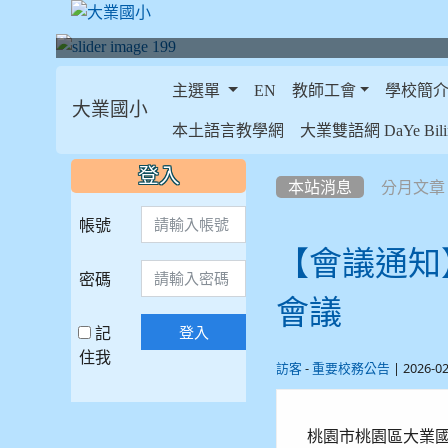
主選單
EN
教師工會
學校簡
大業國小
:::
本土語言教學網
大業雙語網 DaYe Bilin
:::
:::
登入
本站消息
分月文章
帳號
【會議通知
密碼
會議
記
登入
住我
-
| 2026-0
訪客
重要校務公告
桃園市桃園區大業