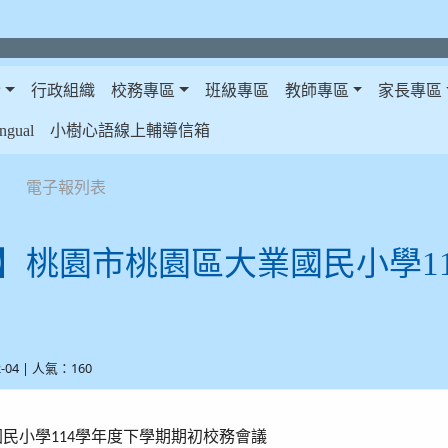
介
行政組織
校務專區
班級專區
教師專區
家長專區
gual
小樹心語線上輔導信箱
電子報列表
】桃園市桃園區大業國民小學1
2-04 | 人氣：160
國民小學
學年度下學期期初校務會議
114