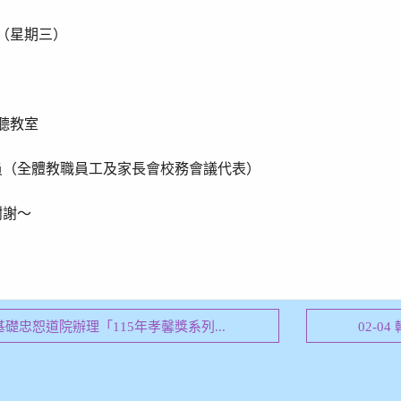
（星期三）
聽教室
員（全體教職員工及家長會校務會議代表）
謝謝～
知基礎忠恕道院辦理「115年孝馨獎系列...
02-0