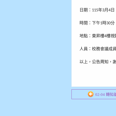
日期：
年
月
日
115
3
4
時間：下午
時
分
1
30
地點：東昇樓
樓視
4
人員：校務會議成
以上，公告周知，
02-04 轉