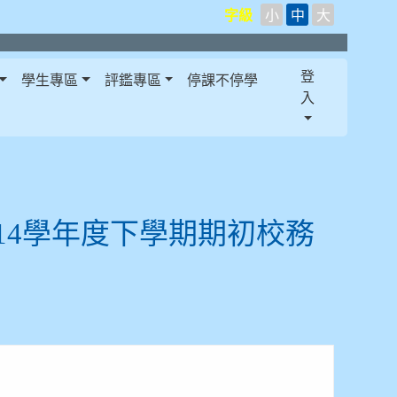
字級
小
中
大
登
學生專區
評鑑專區
停課不停學
入
14學年度下學期期初校務