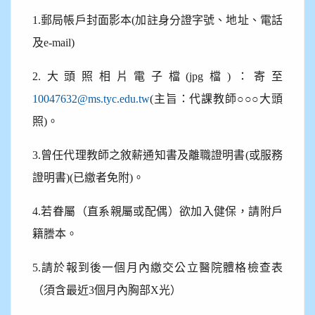
1.
郵局帳戶封面影本(加註身分證字號、地址、電話
及e-mail)
2.
大頭照相片電子檔(jpg檔)：寄至
10047632@ms.tyc.edu.tw
(主旨：代課教師○○○大頭
照)。
3.
曾任代理教師之敘薪通知書及離職證明書(或服務
證明書)(已繳者免附)。
4.
若眷屬（直系親屬或配偶）欲加入健保，請附戶
籍謄本。
5.
請於報到後一個月內繳交公立醫院體格檢查表
（須含最近3個月內胸部X光）