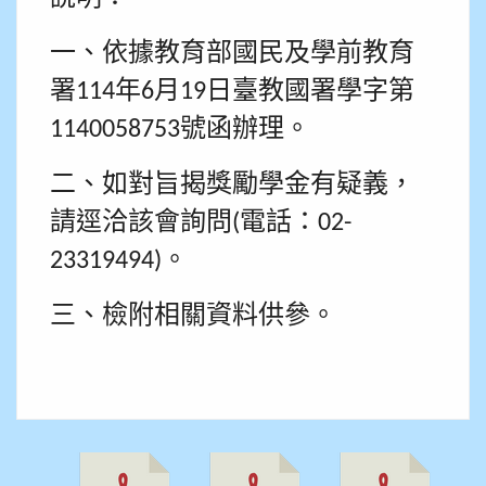
一、依據教育部國民及學前教育
署
年
月
日臺教國署學字第
114
6
19
號函辦理。
1140058753
二、如對旨揭獎勵學金有疑義，
請逕洽該會詢問
電話：
(
02-
。
23319494)
三、檢附相關資料供參。