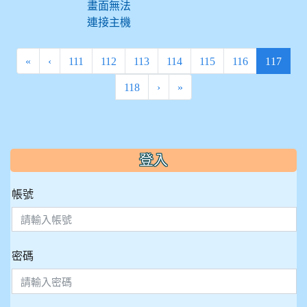
畫面無法
連接主機
(curre
«
‹
111
112
113
114
115
116
117
118
›
»
:::
登入
帳號
密碼