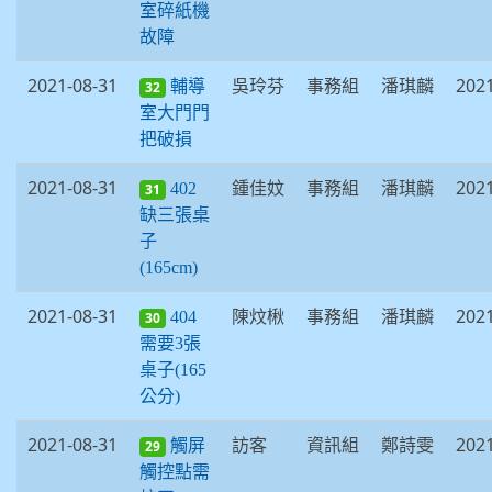
室碎紙機
故障
2021-08-31
吳玲芬
事務組
潘琪麟
2021
輔導
32
室大門門
把破損
2021-08-31
鍾佳妏
事務組
潘琪麟
2021
402
31
缺三張桌
子
(165cm)
2021-08-31
陳炆楸
事務組
潘琪麟
2021
404
30
需要3張
桌子(165
公分)
2021-08-31
訪客
資訊組
鄭詩雯
2021
觸屏
29
觸控點需