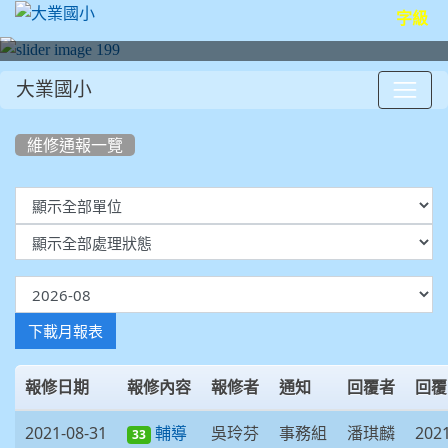
字級
大業國小
:::
維修通報一覽
List Repair
下載月報表
報修日期
報修內容
報修者
通知
回覆者
回覆
2021-08-31
吳玲芬
事務組
潘琪麟
2021
輔導
33