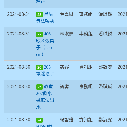
校正
2021-08-31
葉嘉琳
事務組
潘琪麟
2021
吊扇
28
無法轉動
2021-08-31
林淑惠
事務組
潘琪麟
2021
406
27
缺３張桌
子（155
cm）
2021-08-30
訪客
資訊組
鄭詩雯
2021
205
26
電腦壞了
2021-08-30
訪客
事務組
潘琪麟
2021
教室
25
207飲水
機無法出
水
2021-08-30
楊智雄
資訊組
鄭詩雯
2021
24
HDMI線