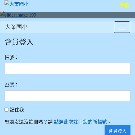
字級
大業國小
:::
會員登入
帳號：
密碼：
記住我
記住我
您還沒還沒註冊嗎？請
。
點選此處註冊您的新帳號
會員登入