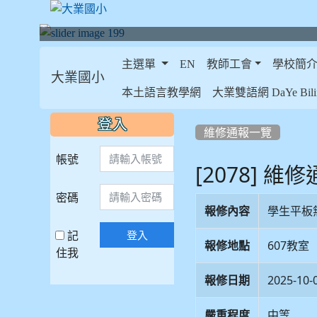
主選單
EN
教師工會
學校簡
大業國小
:::
本土語言教學網
大業雙語網 DaYe Bilin
:::
:::
登入
維修通報一覽
帳號
[2078] 維
密碼
報修內容
學生平板
記
登入
報修地點
607教室
住我
報修日期
2025-10-
嚴重程度
中等