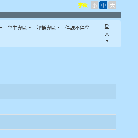
字級
小
中
大
登
學生專區
評鑑專區
停課不停學
入