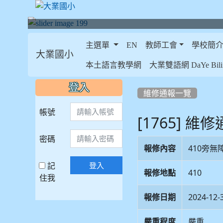
主選單
EN
教師工會
學校簡
大業國小
:::
本土語言教學網
大業雙語網 DaYe Bilin
:::
:::
登入
維修通報一覽
帳號
[1765] 維
密碼
報修內容
410旁
記
登入
報修地點
410
住我
報修日期
2024-12-
嚴重程度
嚴重