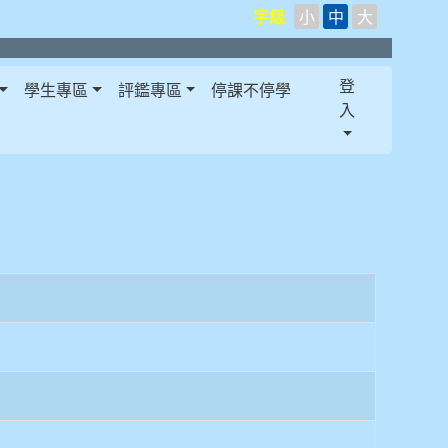
字級
小
中
大
登
學生專區
評鑑專區
停課不停學
入