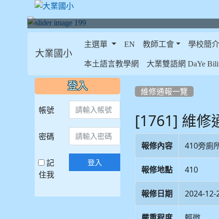
主選單
EN
教師工會
學校簡
大業國小
:::
本土語言教學網
大業雙語網 DaYe Bilin
:::
:::
登入
維修通報一覽
帳號
[1761] 維
密碼
報修內容
410旁
記
登入
報修地點
410
住我
報修日期
2024-12-
嚴重程度
輕微