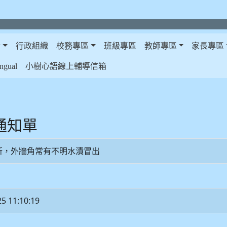
介
行政組織
校務專區
班級專區
教師專區
家長專區
gual
小樹心語線上輔導信箱
修通知單
廁所，外牆角常有不明水漬冒出
25 11:10:19