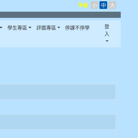
字級
小
中
大
登
學生專區
評鑑專區
停課不停學
入