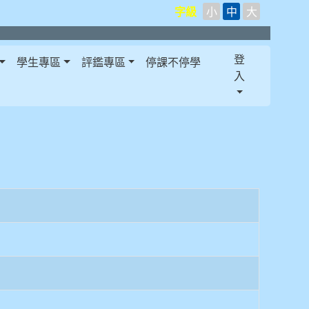
字級
小
中
大
登
學生專區
評鑑專區
停課不停學
入