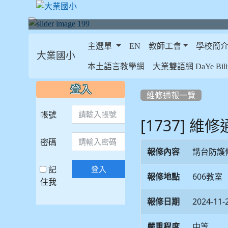
主選單
EN
教師工會
學校簡
大業國小
:::
本土語言教學網
大業雙語網 DaYe Bilin
:::
:::
登入
維修通報一覽
帳號
[1737] 維
密碼
報修內容
講台防護
記
登入
報修地點
606教室
住我
報修日期
2024-11-
嚴重程度
中等