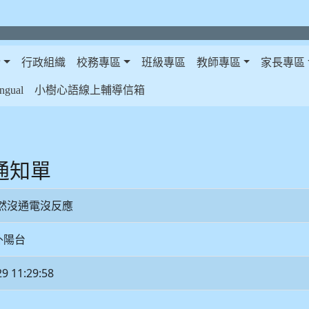
介
行政組織
校務專區
班級專區
教師專區
家長專區
gual
小樹心語線上輔導信箱
修通知單
然沒通電沒反應
外陽台
29 11:29:58