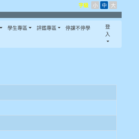
字級
小
中
大
登
學生專區
評鑑專區
停課不停學
入