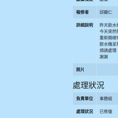
報修者
邱顯仁
詳細說明
昨天飲水
今天突然
重新開總
飲水機呈
煩請處理
謝謝
照片
處理狀況
負責單位
事務組
處理狀況
已修復