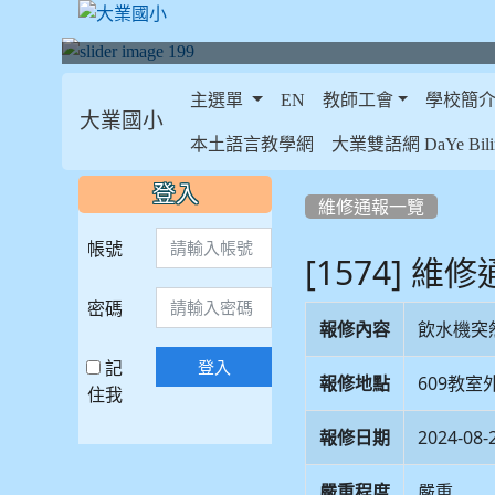
主選單
EN
教師工會
學校簡
大業國小
:::
本土語言教學網
大業雙語網 DaYe Bilin
:::
:::
登入
維修通報一覽
帳號
[1574] 維
密碼
報修內容
飲水機突
記
登入
報修地點
609教室
住我
報修日期
2024-08-
嚴重程度
嚴重