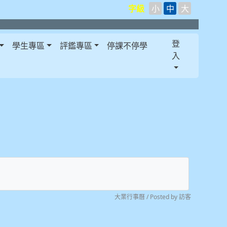
字級
小
中
大
登
學生專區
評鑑專區
停課不停學
入
大業行事曆 / Posted by 訪客