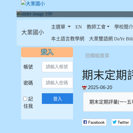
主選單
EN
教師工會
學校簡
大業國小
:::
本土語言教學網
大業雙語網 DaYe Bilin
:::
:::
登入
回模組首頁
帳號
期末定期評
密碼
2025-06-20
記
登入
期末定期評量(一~五
住我
Facebook
Twitter