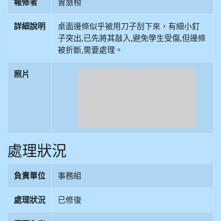
報修者
曾慧桓
詳細說明
桌面邊條似乎被用刀子刮下來，有細小釘
子突出,已先將其敲入,避免學生受傷,但邊條
被折斷,需要處理。
照片
處理狀況
負責單位
事務組
處理狀況
已修復