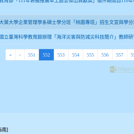
教育部「111年表揚推展本土語言傑出貢獻獎」徵件期間自110年9
大葉大學企業管理學系碩士學分班「桃園專班」招生文宣與學分
國立臺灣科學教育館辦理「海洋災害與防減災科技簡介」教師研
(current)
«
‹
551
552
553
554
555
556
557
5
https:
]
指南