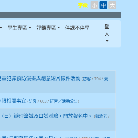
字級
小
中
大
登
學生專區
評鑑專區
停課不停學
入
兒童犯罪預防漫畫與創意短片徵件活動
(
/ 704 /
訪客
競
年限相關事宜
(
/ 603 /
)
訪客
研習／活動公告
28日（日）辦理筆試及口試測驗，開放報名中。
(
/
郭雅芳