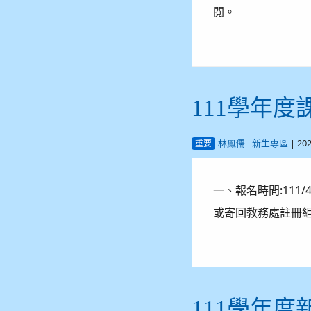
閱。
111學年
-
| 20
林鳳儒
新生專區
重要
一、報名時間:111
或寄回教務處註冊組
111學年