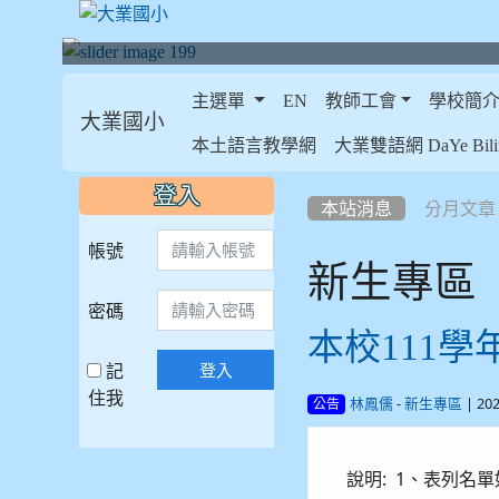
主選單
EN
教師工會
學校簡
大業國小
:::
本土語言教學網
大業雙語網 DaYe Bilin
:::
:::
登入
本站消息
分月文章
帳號
新生專區
密碼
本校111
記
登入
住我
-
| 20
林鳳儒
新生專區
公告
說明: 1、表列名