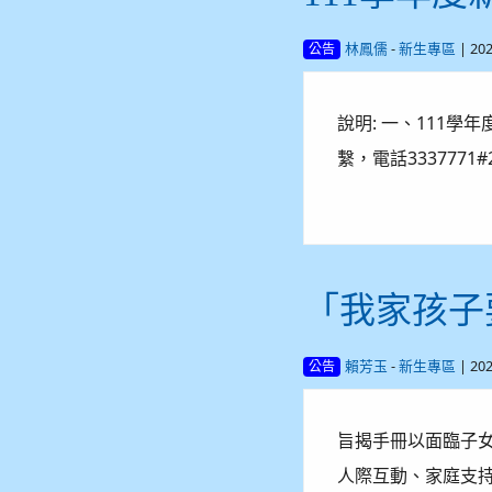
-
| 20
林鳳儒
新生專區
公告
說明: 一、111
繫，電話3337771
「我家孩子
-
| 20
賴芳玉
新生專區
公告
旨揭手冊以面臨子
人際互動、家庭支