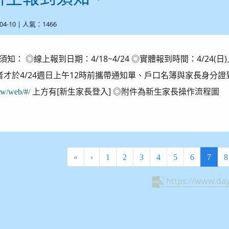
-04-10 | 人氣：1466
須知： ◎線上報到日期：4/18~4/24 ◎實體報到時間：4/24
者才於4/24週日上午12時前攜帶通知單、戶口名簿與家長身分證
上方有[新生家長登入] ◎附件為新生家長操作流程圖
.tw/web/#/
(curr
«
‹
1
2
3
4
5
6
7
8
https://www.da