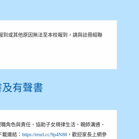
成報到或其他原因無法至本校報到，請與註冊組聯
書及有聲書
親職角色與責任、協助子女規律生活、親師溝通、
下載連結：
，歡迎家長上網參
https://reurl.cc/9p4N88