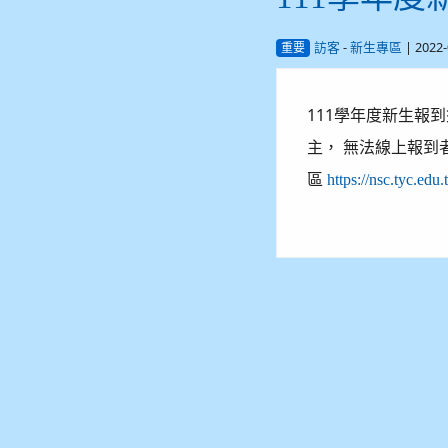
-
| 2022
訪客
新生專區
重要
111學年度新生報到
主， 無法線上報到
區
https://nsc.tyc.edu