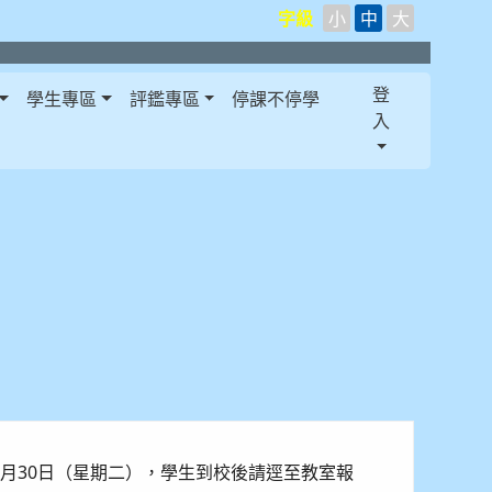
字級
小
中
大
登
學生專區
評鑑專區
停課不停學
入
八月30日（星期二），學生到校後請逕至教室報