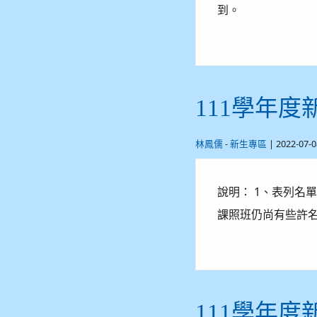
到。
111學年
-
| 2022-07
林鳳儒
新生專區
說明： 1、表列名
課照班仍尚有些許名
111學年