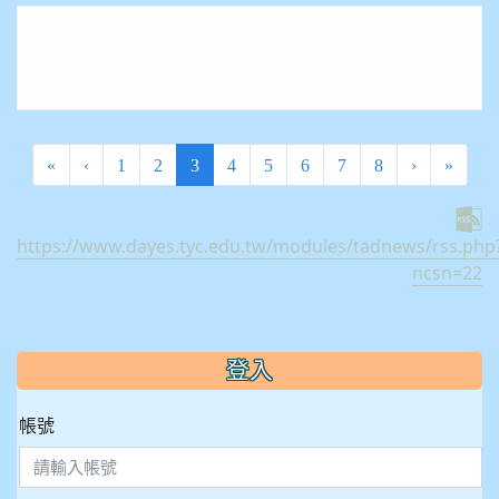
(current)
«
‹
1
2
3
4
5
6
7
8
›
»
https://www.dayes.tyc.edu.tw/modules/tadnews/rss.php
ncsn=22
:::
登入
帳號