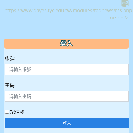
https://www.dayes.tyc.edu.tw/modules/tadnews/rss.php
ncsn=22
:::
登入
帳號
密碼
記住我
登入