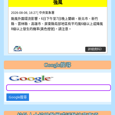
水庫放流
強風
2026-08-06, 16:27│中央氣象署
2026-08-07, 18:18│水利署
颱風外圍環流影響，6日下午至7日晚上蘭嶼、新北市、新竹
水利署訊鯉魚潭水庫:(洩洪至景山溪):自由溢流,影響範圍:苗栗
縣、雲林縣、高雄市、屏東縣局部地區有平均風6級以上或陣風
縣，三義鄉；臺中市，外埔區、大甲區、后里區、大安區
8級以上發生的機率(黃色燈號)，請注意。
詳細資料》
詳細資料》
Google搜尋
Google搜尋
:::