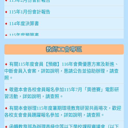
➧
115年2月份會計報告
➧
轉知桃園市第11屆公教人員桌球錦標賽實施計畫
➧
115年1月份會計報告
➧
轉知本府115年數位學習推廣活動第2期－「線上學習新
視界，數位淘學趣無窮」活動
➧
114年度決算書
➧
轉知龍華科技大學傑出校友推薦相關資訊
➧
115年度預算書
➧
本府115年公教員工特約托育服務機構名單及優惠措施一
➧
114年12月份會計報告
教師工會專區
覽表
➧
113年11月份會計報告
➧
有關115年度會員【預繳】116年會費優惠方案及新進、
➧
轉知「eCPA人事服務網」自115年12月8日起全面實施
➧
114年10月份會計報告
中斷會員入會案，詳如說明，惠請公告並協助辦理，請查
「多因子驗證機制」
照。
➧
114年9月份會計報告
➧
轉知公立高級中等以下學校教師採計曾任2所以上公立幼
➧
敬邀本會各校會員報名參加115年7月「奧德賽」電影研
兒園契約進用教保員及私立幼兒園專任教師年資相關疑義
➧
104年預算書案
習活動，詳如說明，請查照。
➧
轉知連江縣「115學年度國民中小學新進教師聯合甄選簡
➧
114年8月份會計報告
➧
有關本會辦理115年度暑期環境教育研習共兩場次，歡迎
章」資訊
各校支會會員踴躍報名參加，詳如說明，請查照。
➧
114年7月份會計報告
➧
因應115年地方公職人員選舉將屆，宣導行政中立及教育
➧
函轉教育部為辦理高級中等以下學校課程審議會（以下
中立