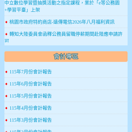
中立數位學習暨抽獎活動之指定課程，業於「e等公務園
+學習平臺」上架
➧
桃園市政府特約商店-遠傳電信2026年八月福利資訊
➧
轉知大陸委員會函釋公務員留職停薪期間赴陸應申請許
可
➧
法務部「中華民國聯合國反貪腐公約第三次國家報告國
會計專區
際審查會議」海報
➧
115年7月份會計報告
➧
銓敘部建置「公務人員退休所得重審後實發金額試算
器」，歡迎退休人員多加利用
➧
115年6月份會計報告
➧
轉知臺南市「菜奇鴨＆夜奇鴨守護府城．反賄選知識大
➧
115年5月份會計報告
挑戰」網路有獎徵答活動
➧
115年4月份會計報告
➧
轉知「桃園市政府鼓勵所屬機關學校及事業機構員工提
升臺灣台語能力作業要點」，並自中華民國115年7月23日
➧
115年3月份會計報告
生效